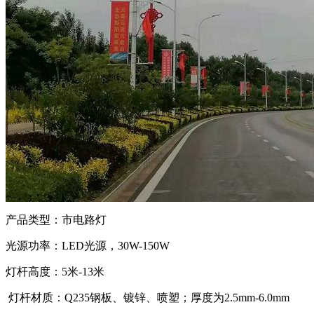
产品类型：市电
光源功率：LED光源，30W-150W
灯杆高度：5米-13米
灯杆材质：Q235钢板、镀锌、喷塑；厚度为2.5mm-6.0mm